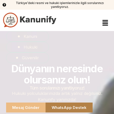
Türkiye’deki resmi ve hukuki işlemlerinizle ilgili sorularınızı
yanıtlıyoruz.
Kanuni
Hukuki
Güvenilir
Dünyanın neresinde
olursanız olun!
Tüm sorularınızı yanıtlıyoruz!
Hukuki yolculuklarınızda artık yalnız değilsiniz.
Kanunify yanınızda!
Mesaj Gönder
WhatsApp Destek