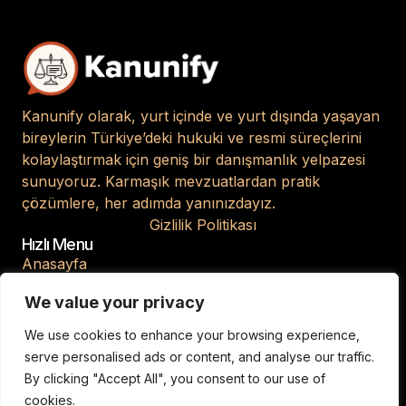
Kanunify olarak, yurt içinde ve yurt dışında yaşayan
bireylerin Türkiye’deki hukuki ve resmi süreçlerini
kolaylaştırmak için geniş bir danışmanlık yelpazesi
sunuyoruz. Karmaşık mevzuatlardan pratik
çözümlere, her adımda yanınızdayız.
Gizlilik Politikası
Hızlı Menu
Anasayfa
Hakkımızda
We value your privacy
Blog
We use cookies to enhance your browsing experience,
İletişim
serve personalised ads or content, and analyse our traffic.
By clicking "Accept All", you consent to our use of
cookies.