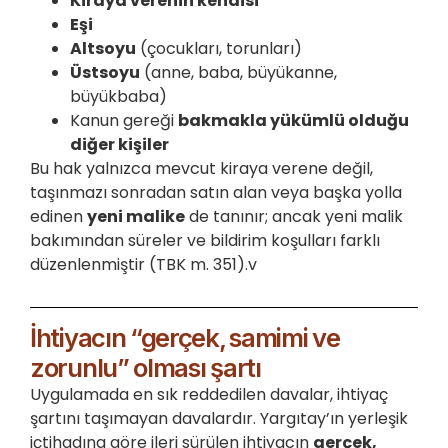
Kiraya verenin kendisi
Eşi
Altsoyu
(çocukları, torunları)
Üstsoyu
(anne, baba, büyükanne,
büyükbaba)
Kanun gereği
bakmakla yükümlü olduğu
diğer kişiler
Bu hak yalnızca mevcut kiraya verene değil,
taşınmazı sonradan satın alan veya başka yolla
edinen
yeni malike
de tanınır; ancak yeni malik
bakımından süreler ve bildirim koşulları farklı
düzenlenmiştir (TBK m. 351).v
İhtiyacın “gerçek, samimi ve
zorunlu” olması şartı
Uygulamada en sık reddedilen davalar, ihtiyaç
şartını taşımayan davalardır. Yargıtay’ın yerleşik
içtihadına göre ileri sürülen ihtiyacın
gerçek,