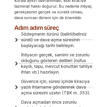
kurala aykırı davranılması, eski kiracıya
tazminat hakkı doğurur. Bu nedenle ihtiyaç
gerekçesinin gerçek ve sürekli olması,
dava sonrası dönem için de önemlidir.
Adım adım süreç
Sözleşmenin türünü (belirli/belirsiz
süreli) ve dava açma süresinin
başlayacağı tarihi belirleyin.
İhtiyacın gerçek, samimi ve zorunlu
olduğunu gösteren delilleri (nüfus
kaydı, tapu, mevcut konuttan tahliye
ihtarı vb.) hazırlayın.
Güvence için, süresi içinde kiracıya
yazılı ihtarname göndererek dava
açma süresini uzatın (TBK m. 353).
Dava açmadan önce zorunlu