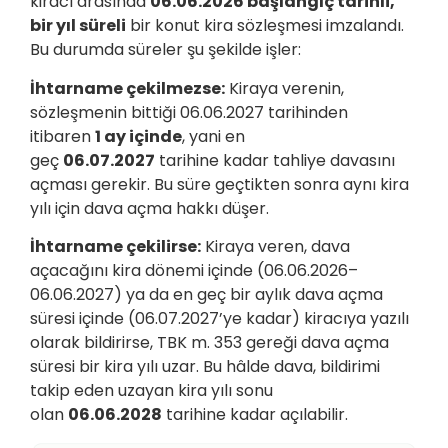
kiracı arasında
06.06.2026 başlangıç tarihli,
bir yıl süreli
bir konut kira sözleşmesi imzalandı.
Bu durumda süreler şu şekilde işler:
İhtarname çekilmezse:
Kiraya verenin,
sözleşmenin bittiği 06.06.2027 tarihinden
itibaren
1 ay içinde
, yani en
geç
06.07.2027
tarihine kadar tahliye davasını
açması gerekir. Bu süre geçtikten sonra aynı kira
yılı için dava açma hakkı düşer.
İhtarname çekilirse:
Kiraya veren, dava
açacağını kira dönemi içinde (06.06.2026–
06.06.2027) ya da en geç bir aylık dava açma
süresi içinde (06.07.2027’ye kadar) kiracıya yazılı
olarak bildirirse, TBK m. 353 gereği dava açma
süresi bir kira yılı uzar. Bu hâlde dava, bildirimi
takip eden uzayan kira yılı sonu
olan
06.06.2028
tarihine kadar açılabilir.