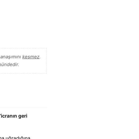
manaşımını
kesmez
.
nündedir.
“icranın geri
na uğradığına