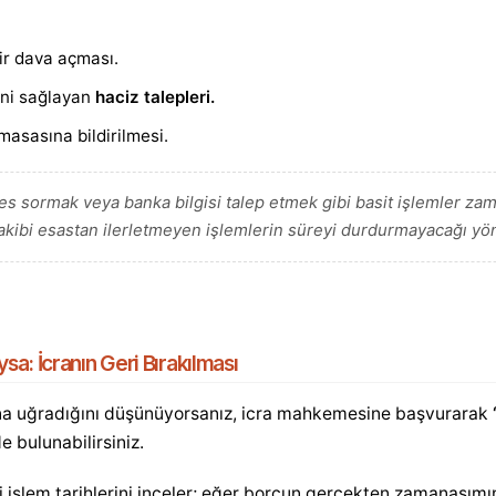
bir dava açması.
ini sağlayan
haciz talepleri.
 masasına bildirilmesi.
s sormak veya banka bilgisi talep etmek gibi basit işlemler za
 takibi esastan ilerletmeyen işlemlerin süreyi durdurmayacağı yö
a: İcranın Geri Bırakılması
a uğradığını düşünüyorsanız, icra mahkemesine başvurarak
e bulunabilirsiniz.
şlem tarihlerini inceler; eğer borcun gerçekten zamanaşımı