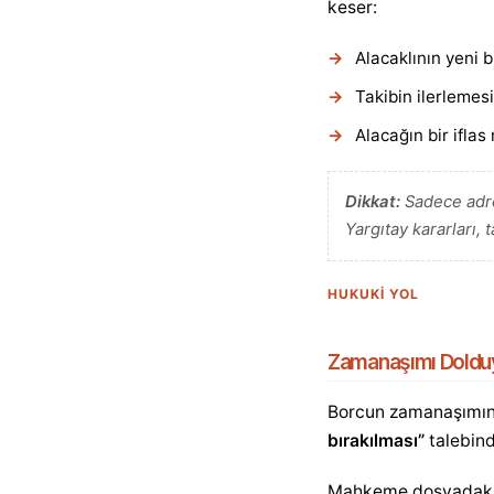
keser:
Alacaklının yeni 
Takibin ilerlemes
Alacağın bir iflas
Dikkat:
Sadece adre
Yargıtay kararları,
HUKUKİ YOL
Zamanaşımı Dolduys
Borcun zamanaşımın
bırakılması”
talebind
Mahkeme dosyadaki i