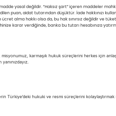
adde yasal değildir. “Haksız şart” içeren maddeler mahke
dilen puan, aidat tutarından düşüktür. İade hakkınızı kull
ücret alma hakkı olsa da, bu hak sınırsız değildir ve tüketi
ehinize karar verdiğinde, banka bu tutarı hesabınıza yatır
 misyonumuz, karmaşık hukuk süreçlerini herkes için anlaşılı
n yanınızdayız.
erin Türkiye’deki hukuki ve resmi süreçlerini kolaylaştırma