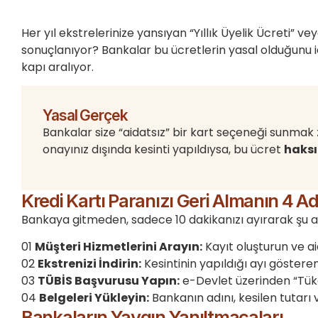
Her yıl ekstrelerinize yansıyan “Yıllık Üyelik Ücreti”
sonuçlanıyor? Bankalar bu ücretlerin yasal olduğunu i
kapı aralıyor.
Yasal Gerçek
Bankalar size “aidatsız” bir kart seçeneği sunma
onayınız dışında kesinti yapıldıysa, bu ücret
haksı
Kredi Kartı Paranızı Geri Almanın 4 A
Bankaya gitmeden, sadece 10 dakikanızı ayırarak şu adım
01
Müşteri Hizmetlerini Arayın:
Kayıt oluşturun ve aid
02
Ekstrenizi İndirin:
Kesintinin yapıldığı ayı göstere
03
TÜBİS Başvurusu Yapın:
e-Devlet üzerinden “Tüke
04
Belgeleri Yükleyin:
Bankanın adını, kesilen tutar
Bankaların Yaygın Yanıltmacaları