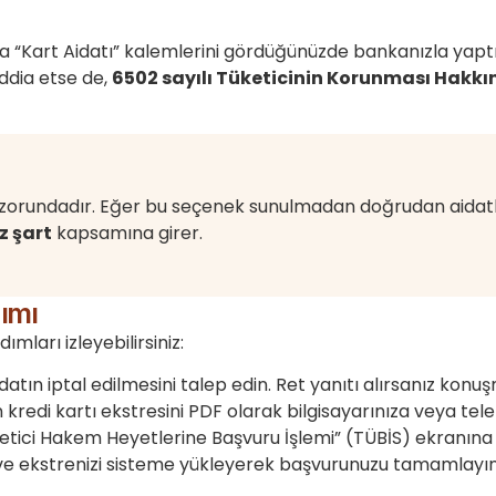
 veya “Kart Aidatı” kalemlerini gördüğünüzde bankanızla yap
ddia etse de,
6502 sayılı Tüketicinin Korunması Hakk
k zorundadır. Eğer bu seçenek sunulmadan doğrudan aidatlı
z şart
kapsamına girer.
dımı
ları izleyebilirsiniz:
atın iptal edilmesini talep edin. Ret yanıtı alırsanız konuşm
n kredi kartı ekstresini PDF olarak bilgisayarınıza veya te
tici Hakem Heyetlerine Başvuru İşlemi” (TÜBİS) ekranına g
ı ve ekstrenizi sisteme yükleyerek başvurunuzu tamamlayın