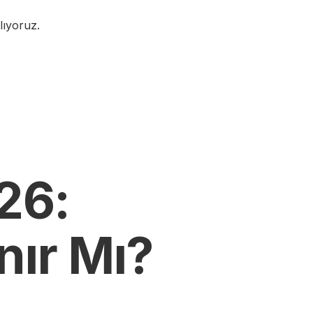
tlıyoruz.
026:
nır Mı?