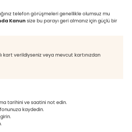
tığınız telefon görüşmeleri genellikle olumsuz mu
ında Kanun
size bu parayı geri almanız için güçlü bir
 kart verildiyseniz veya mevcut kartınızdan
a tarihini ve saatini not edin.
lefonunuza kaydedin.
irin.
.